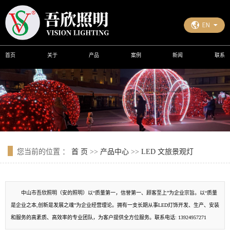
首页
关于
产品
案例
新闻
联系
您当前的位置 ：
首 页
>>
产品中心
>>
LED 文旅景观灯
中山市吾欣照明（安的照明）以“质量第一，信誉第一、顾客至上”为企业宗旨。以“质量
是企业之本,创新是发展之魂”为企业经营理论。拥有一支长期从事LED灯饰开发、生产、安装
和服务的高素质、高效率的专业团队，为客户提供全方位服务。联系电话: 13924957271