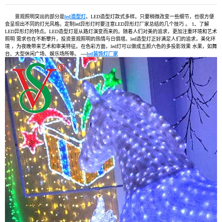
景观照明突出的部分是
led造型灯
。LED造型灯款式多样。只要稍微改变一些细节，也很方便
会呈现出不同的灯光风格。定制led异形灯时要注意LED异形灯厂家总结的几个技巧 。 1、了解
LED异形灯的特点。LED造型灯是从路灯演变而来的。随着人们对美的追求，更加注重环境和艺术
照明 需求也在不断攀升，投资景观照明的热情与日俱增。led造型灯正好满足人们的追求，美化环
境 ，为夜晚带来艺术和审美特征。在色彩方面，led灯可以做成五颜六色的多投影效果 水果，如舞
台、大型休闲广场、娱乐场所等。 ----
led装饰灯厂家