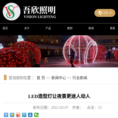
首页
关于
产品
案例
新闻
联系
您当前的位置 ：
首 页
>>
新闻中心
>>
行业新闻
LED造型灯让夜景更迷人动人
发布日期：
2022-03-07
作者：
点击：
53