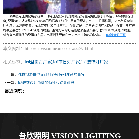
公共低电压供配电系统中工作电压起伏和闪变的限定(对额定电压低于和相当于16A的机器设
备) 圣诞灯CE认证规范EN60598明确提出了好几个层面的规定，如： 1.提温检测； 2.电气设备抗
压强度； 3.泄露电流； 4.击穿电压和气体空隙。 圣诞灯是一连串的照明灯具商品，在其中串灯控
制板还要合乎EN61347规范的规定。圣诞灯中的灯连接起来连接头要符 合EN60320规范的规定，
对含有电源插头的圣诞灯商品，电源插头要能在一定水平上防污和防水。----
led装饰灯厂家
本文网址：http://cn.vision-neon.cc/news/597.html
相关标签：
led圣诞灯厂家
,
led节日灯厂家
,
led装饰灯厂家
上一篇：
挑选LED造型设计灯必须特别注意的事宜
下一篇：
led装饰设计花灯的特性和设计理念
最近浏览：
吾欣照明 VISION LIGHTING