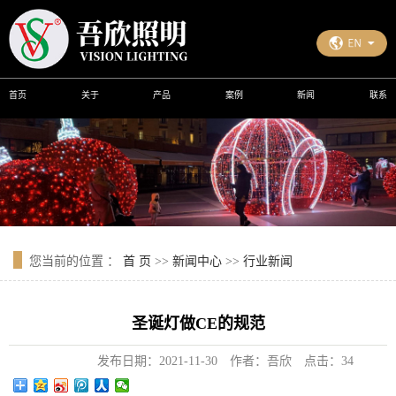
首页
关于
产品
案例
新闻
联系
您当前的位置 ：
首 页
>>
新闻中心
>>
行业新闻
圣诞灯做CE的规范
发布日期：
2021-11-30
作者：
吾欣
点击：
34